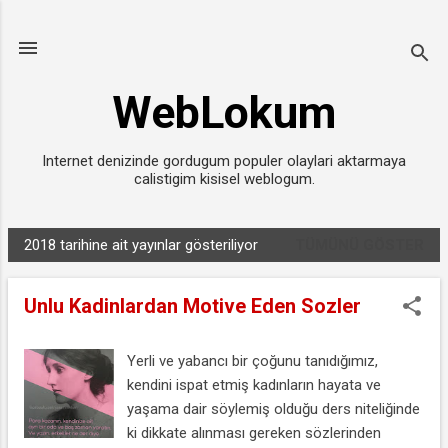
Ana içeriğe atla
WebLokum
Internet denizinde gordugum populer olaylari aktarmaya
calistigim kisisel weblogum.
2018 tarihine ait yayınlar gösteriliyor
TÜMÜNÜ GÖSTER
K
a
Unlu Kadinlardan Motive Eden Sozler
y
ı
t
Yerli ve yabancı bir çoğunu tanıdığımız,
kendini ispat etmiş kadınların hayata ve
l
yaşama dair söylemiş olduğu ders niteliğinde
a
ki dikkate alınması gereken sözlerinden
r