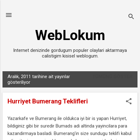
Ana içeriğe atla
WebLokum
Internet denizinde gordugum populer olaylari aktarmaya
calistigim kisisel weblogum.
Aralık, 2011 tarihine ait yayınlar
TÜMÜNÜ GÖSTER
K
gösteriliyor
a
y
Hurriyet Bumerang Teklifleri
ı
t
Yazarkafe ve Bumerang ile oldukca iyi bir is yapan Hurriyet,
l
bildiginiz gibi bir suredir Bumads adi altinda yayincilara para
a
kazandirmaya basladi. Bumerang'in size sundugu teklifi kabul
r