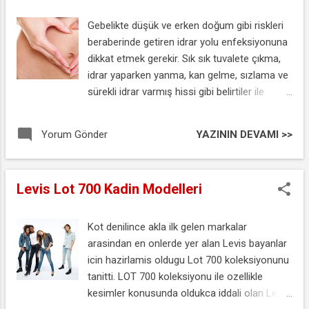
Gebelikte düşük ve erken doğum gibi riskleri
beraberinde getiren idrar yolu enfeksiyonuna
dikkat etmek gerekir. Sık sık tuvalete çıkma,
idrar yaparken yanma, kan gelme, sızlama ve
sürekli idrar varmış hissi gibi belirtiler ile
kendini gösteren bu hastalıkta en kısa sürede
bir sağlık kuruluşuna başvurulmalıdır.
YAZININ DEVAMI >>
Yorum Gönder
Levis Lot 700 Kadin Modelleri
Kot denilince akla ilk gelen markalar
arasindan en onlerde yer alan Levis bayanlar
icin hazirlamis oldugu Lot 700 koleksiyonunu
tanitti. LOT 700 koleksiyonu ile ozellikle
kesimler konusunda oldukca iddali olan Levis