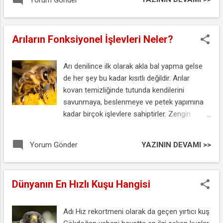
sonucunda doğumun başladığı anlaşılır.
Arıların Fonksiyonel İşlevleri Neler?
Arı denilince ilk olarak akla bal yapma gelse
de her şey bu kadar kısıtlı değildir. Arılar
kovan temizliğinde tutunda kendilerini
savunmaya, beslenmeye ve petek yapımına
kadar birçok işlevlere sahiptirler. Zengin
kimyasal içeriklere sahip olan bu maddelerde
tarih öncesinden günümüze kadar
YAZININ DEVAMI >>
Yorum Gönder
insanoğlunun birtakım ihtiyaçları uğruna
dikkati çekmiştir. Arı denilince bir diğer akla
gelense arı sokmasıdır. Arı bu sokma işlevini
Dünyanın En Hızlı Kuşu Hangisi
iğnesi sayesinde gerçekleştirir. Arı sokması
zaman zaman basit bir talihsizlik olarak
düşünülse de alerjisi olanlar için son derece
Adı Hız rekortmeni olarak da geçen yırtıcı kuş
sakıncalı bir durumdur. Bal arısının kullandığı