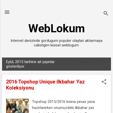
Ana içeriğe atla
WebLokum
Internet denizinde gordugum populer olaylari aktarmaya
calistigim kisisel weblogum.
Eylül, 2015 tarihine ait yayınlar
TÜMÜNÜ GÖSTER
K
gösteriliyor
a
y
2016 Topshop Unique ilkbahar Yaz
ı
Koleksiyonu
t
l
Topshop 2015/2016 kisina yavas yava
a
hazirlanirken onumuzdeki ilkbahar yaz
r