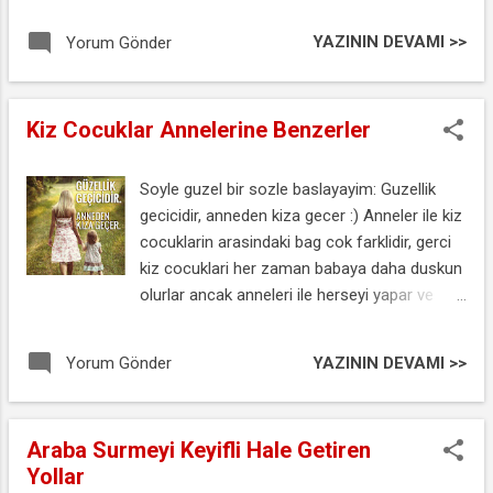
bakalim bekledigi ilgiyi yeni modellerinde
gorebilecek mi?
YAZININ DEVAMI >>
Yorum Gönder
Kiz Cocuklar Annelerine Benzerler
Soyle guzel bir sozle baslayayim: Guzellik
gecicidir, anneden kiza gecer :) Anneler ile kiz
cocuklarin arasindaki bag cok farklidir, gerci
kiz cocuklari her zaman babaya daha duskun
olurlar ancak anneleri ile herseyi yapar ve
paylasirlar :)
YAZININ DEVAMI >>
Yorum Gönder
Araba Surmeyi Keyifli Hale Getiren
Yollar