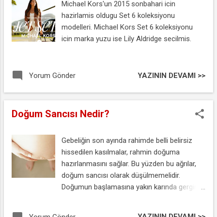
Michael Kors'un 2015 sonbahari icin
hazirlamis oldugu Set 6 koleksiyonu
modelleri. Michael Kors Set 6 koleksiyonu
icin marka yuzu ise Lily Aldridge secilmis.
YAZININ DEVAMI >>
Yorum Gönder
Doğum Sancısı Nedir?
Gebeliğin son ayında rahimde belli belirsiz
hissedilen kasılmalar, rahmin doğuma
hazırlanmasını sağlar. Bu yüzden bu ağrılar,
doğum sancısı olarak düşülmemelidir.
Doğumun başlamasına yakın karında gerginlik
ile birlikte belde ağrılar da hissedilecektir.
Kasılmaların düzenli ve uzun sürmesi
YAZININ DEVAMI >>
Yorum Gönder