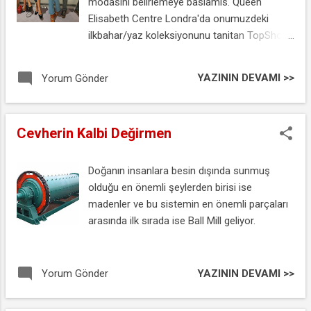
modasini belirlemeye baslamis. Queen
Elisabeth Centre Londra'da onumuzdeki
ilkbahar/yaz koleksiyonunu tanitan TopShop
cizgisinden cok fazla odun vermemis
duruyor. Defileden modelleri inceledigimizde
YAZININ DEVAMI >>
Yorum Gönder
ise eskiler yine sokaklara donuyor diyebiliriz :)
Cevherin Kalbi Değirmen
Doğanın insanlara besin dışında sunmuş
olduğu en önemli şeylerden birisi ise
madenler ve bu sistemin en önemli parçaları
arasında ilk sırada ise Ball Mill geliyor.
YAZININ DEVAMI >>
Yorum Gönder