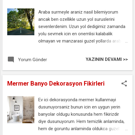
Araba surmeyle araniz nasil bilemiyorum
ancak ben ozellikle uzun yol suruslerini
sevenlerdenim. Uzun yol dedigimiz zamanda
yolu sevmek icin en onemlisi kalabalik
olmayan ve manzarasi guzel yollarda araba
surmek. Boyle bir ani yakaladiginizda keyif
alarak arabayi surmemek elde degil :) Belki
YAZININ DEVAMI >>
Yorum Gönder
alakasiz bir konu oldu ancak guzel manzarali
yollarda araba surmenin keyfine varilabilecek
bir kac fotografi paylasayim istedim :)
Mermer Banyo Dekorasyon Fikirleri
Ev ici dekorasyonda mermer kullanmayi
dusunuyorsaniz bunun icin en uygun yerin
banyolar oldugu konusunda hem fikirizdir
diye dusunuyorum. Hem temizlik anlaminda,
hem de goruntu anlaminda oldukca guzel