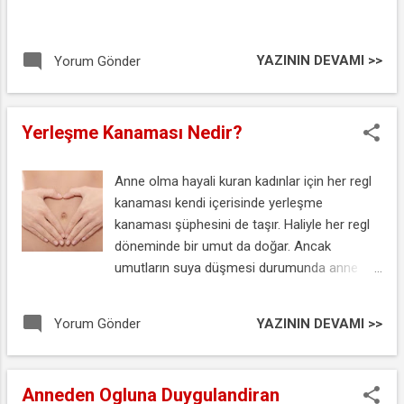
YAZININ DEVAMI >>
Yorum Gönder
Yerleşme Kanaması Nedir?
Anne olma hayali kuran kadınlar için her regl
kanaması kendi içerisinde yerleşme
kanaması şüphesini de taşır. Haliyle her regl
döneminde bir umut da doğar. Ancak
umutların suya düşmesi durumunda anne
olmak isteyen kadınlar için de bir hüsran
dönemi başlar. İşte bu yüzden yaşanan
YAZININ DEVAMI >>
Yorum Gönder
kanamanın regl kanaması mı yoksa yerleşme
kanaması mı olduğunu hemen ayırt etmenizi
isteriz. Ayırt etmek için uzman olmanız
Anneden Ogluna Duygulandiran
gerekmiyor. Tüm bilgileri sizlere aktarıyoruz.