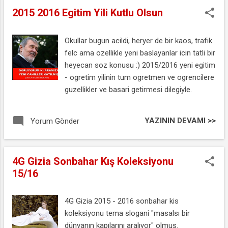
2015 2016 Egitim Yili Kutlu Olsun
Okullar bugun acildi, heryer de bir kaos, trafik
felc ama ozellikle yeni baslayanlar icin tatli bir
heyecan soz konusu :) 2015/2016 yeni egitim
- ogretim yilinin tum ogretmen ve ogrencilere
guzellikler ve basari getirmesi dilegiyle.
YAZININ DEVAMI >>
Yorum Gönder
4G Gizia Sonbahar Kış Koleksiyonu
15/16
4G Gizia 2015 - 2016 sonbahar kis
koleksiyonu tema slogani "masalsı bir
dünyanın kapılarını aralıyor" olmus.