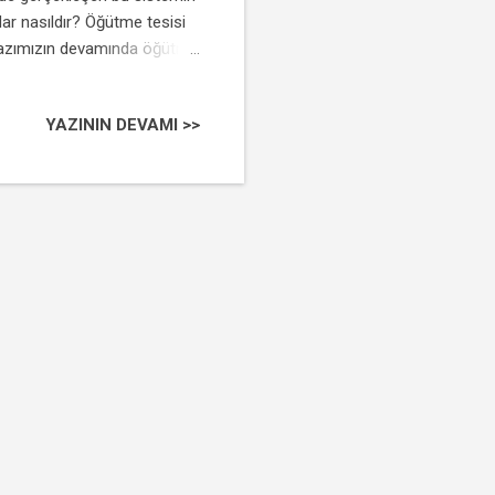
ar nasıldır? Öğütme tesisi
, yazımızın devamında öğütme
istemi Öncelikle öğütülecek
 aşamada öğütülecek
YAZININ DEVAMI >>
me, bunkerin altından
ayı alan değirmenler ise iki
Öğütülecek malzemenin