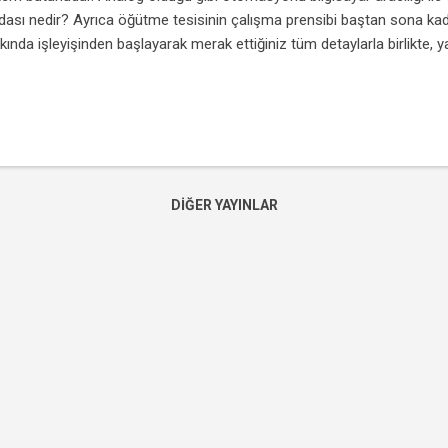
dası nedir? Ayrıca öğütme tesisinin çalışma prensibi baştan sona kad
kında işleyişinden başlayarak merak ettiğiniz tüm detaylarla birlikte
isinin programlı çalışma sistemini de okuyabilirsiniz. Öğütme Tesisi S
n malzemenin sisteme girişi bunker beslemesi ile gerçekleşiyor. Bu
zemenin büyüklüğü belirli bir orana sahiptir. Bunkerde bulunan malze
irmene aktarılır. Öğütme işleminin ilk aşamasından sonra öğütmede sır
ittir, bu iki tip değirmenden biri bilyalı diğer ise toplu değirmendir. 
lliğine göre değirmen...
DIĞER YAYINLAR