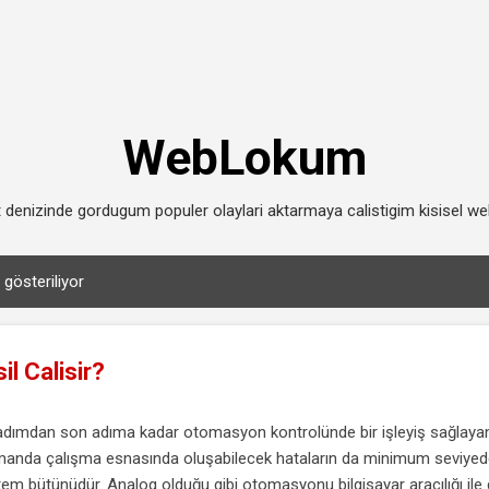
Ana içeriğe atla
WebLokum
t denizinde gordugum populer olaylari aktarmaya calistigim kisisel w
r gösteriliyor
l Calisir?
 adımdan son adıma kadar otomasyon kontrolünde bir işleyiş sağlayan
anda çalışma esnasında oluşabilecek hataların da minimum seviyede
tem bütünüdür. Analog olduğu gibi otomasyonu bilgisayar aracılığı il