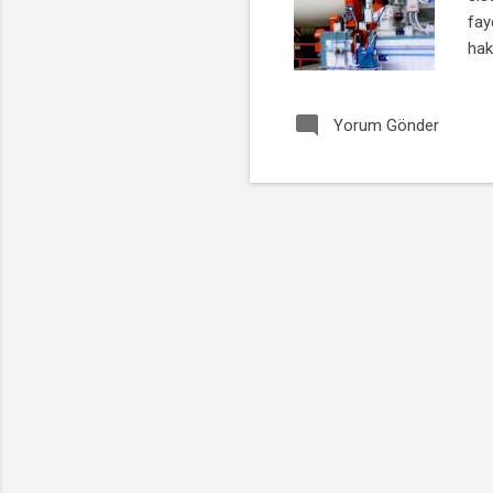
fay
hak
tes
ola
Yorum Gönder
mal
değ
çeş
öze