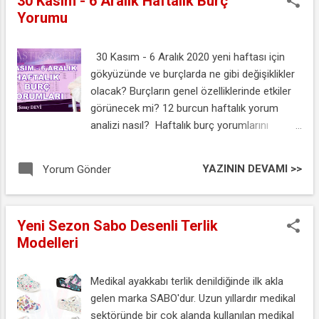
30 Kasım - 6 Aralık Haftalık Burç
Yorumu
30 Kasım - 6 Aralık 2020 yeni haftası için
gökyüzünde ve burçlarda ne gibi değişiklikler
olacak? Burçların genel özelliklerinde etkiler
görünecek mi? 12 burcun haftalık yorum
analizi nasıl? Haftalık burç yorumlarını
bekleyenler için 30 Kasım - 6 Aralık 2020
haftalık burç yorumlarınızı Astrolog Şenay
YAZININ DEVAMI >>
Yorum Gönder
Devi yorumuyla aşağıda yer alan
videomuzdan izleyebilirsiniz. 30 Kasım - 6
Aralık Haftalık Burç Yorumları
Yeni Sezon Sabo Desenli Terlik
Modelleri
Medikal ayakkabı terlik denildiğinde ilk akla
gelen marka SABO'dur. Uzun yıllardır medikal
sektöründe bir çok alanda kullanılan medikal