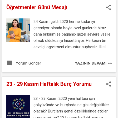
Öğretmenler Günü Mesajı
24 Kasim geldi 2020 her ne kadar iyi
gecmiyor olsada boyle ozel gunlerde biraz
daha birbirimize baglanip guzel seylere vesile
olmak oldukca iyi hissettiriyor. Herkesin bir
sevdigi ogretmeni olmustur suphesiz. Ilkokul.
ortaokul, lise veya universitede.
Ogretmenlerimizi sadece 24 Kasim'da degil
YAZININ DEVAMI >>
Yorum Gönder
her zaman yapmis olduklari kutsal meslek
dolayisiyla el ustunde tutmamiz gerektigini
sanirim herkes kabul edecektir. Bu yazimizda
23 - 29 Kasım Haftalık Burç Yorumu
ogretmenler icin soylenmis en guzel sozleri
sizler icin bir araya getirmeye calistim.
Oncelikli olarak ulu onderimiz Ataturk'un
23 - 29 Kasım 2020 yeni haftası için
ogretmenler ile ilgili ve ogretmenlerimizin ne
gökyüzünde ve burçlarda ne gibi değişiklikler
kadar onemli bir meslek yaptigini vurguladigi
olacak? Burçların genel özelliklerinde etkiler
sozlerini paylasalim. Sonrasinda ogretmenler
görünecek mi? 12 burcun haftalık yorum