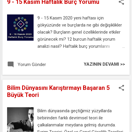
9 - 15 Kasım Haftalık Burç Yorumu
9 - 15 Kasım 2020 yeni haftası için
gökyüzünde ve burçlarda ne gibi değişiklikler
olacak? Burçların genel özelliklerinde etkiler
görünecek mi? 12 burcun haftalık yorum
analizi nasıl? Haftalık burç yorumlarını
bekleyenler için 9 - 15 Kasım 2020 haftalık
burç yorumlarınızı Astrolog Şenay Devi
YAZININ DEVAMI >>
Yorum Gönder
yorumuyla aşağıda yer alan videomuzdan
izleyebilirsiniz. 9 - 15 Kasım Haftalık Burç
Yorumları
Bilim Dünyasını Karıştırmayı Başaran 5
Büyük Teori
Bilim dünyasında geçtiğimiz yüzyıllarda
birbirinden farklı devrimsel teori ile
çalkalanmalar meydana gelmiş durumda.