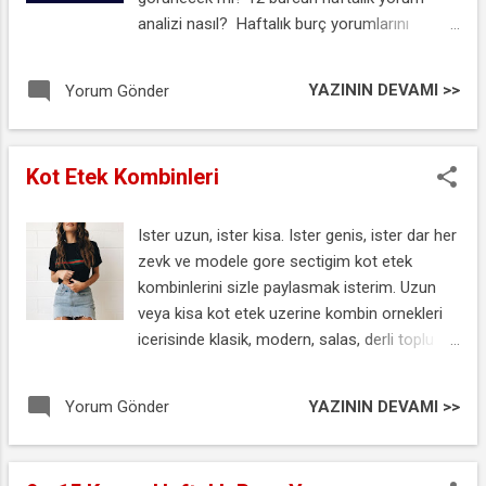
gunu mesajlari ve unlu dusunurlerin soylemis
analizi nasıl? Haftalık burç yorumlarını
oldugu sozleri okuyabilirsiniz. Ataturk'un
bekleyenler için 23 - 29 Kasım 2020 haftalık
Ogretmenler ile Ilgili Soylemis Oldugu Sozler
burç yorumlarınızı Astrolog Şenay Devi
YAZININ DEVAMI >>
Yorum Gönder
Bir topluluk ulus olabilmek için mutlaka
yorumuyla aşağıda yer alan videomuzdan
eğiticilere, öğretmenlere muhtaçtır. Onlardır
izleyebilirsiniz. 23 - 29 Kasım Haftalık Burç
ki,toplumun gerçek bir ulus haline getirirler.
Yorumları
Kot Etek Kombinleri
(Atatürk) Milletleri kurtaranl...
Ister uzun, ister kisa. Ister genis, ister dar her
zevk ve modele gore sectigim kot etek
kombinlerini sizle paylasmak isterim. Uzun
veya kisa kot etek uzerine kombin ornekleri
icerisinde klasik, modern, salas, derli toplu
veya cilgin ornekler gormeniz mumkun
olacak asagida yer alan ornekler icerisinde :)
YAZININ DEVAMI >>
Yorum Gönder
Kot Eteğin Üstüne Ne Giyilir? baslikli
yazimizda ilginizi cekebilir.