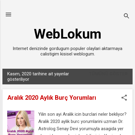
Ana içeriğe atla
WebLokum
Internet denizinde gordugum populer olaylari aktarmaya
calistigim kisisel weblogum.
Kasım, 2020 tarihine ait yayınlar
TÜMÜNÜ GÖSTER
K
gösteriliyor
a
y
Aralık 2020 Aylık Burç Yorumları
ı
t
Yilin son ayi Aralik icin burclari neler bekliyor?
l
Aralik 2020 aylik burc yorumlarini uzman Dr.
a
Astrolog Senay Devi yorumuyla asagida yer
r