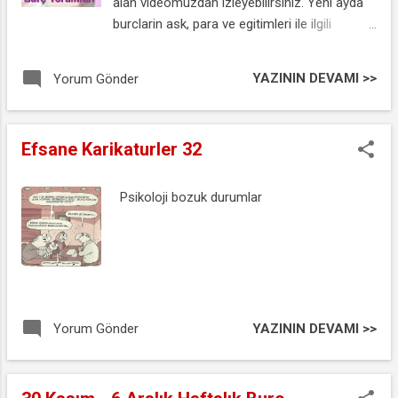
alan videomuzdan izleyebilirsiniz. Yeni ayda
burclarin ask, para ve egitimleri ile ilgili
uyarilar, gokyuzu enerjileri ve tutulmalar ile
birlikte meydana gelecek ve dikkat etmemiz
YAZININ DEVAMI >>
Yorum Gönder
gereken durumlari izleyebilirsiniz. Aylık Burç
Yorumu Aralık 2020
Efsane Karikaturler 32
Psikoloji bozuk durumlar
YAZININ DEVAMI >>
Yorum Gönder