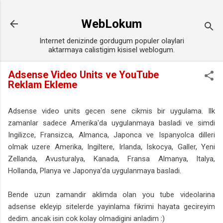
Ana içeriğe atla
WebLokum
Internet denizinde gordugum populer olaylari
aktarmaya calistigim kisisel weblogum.
Adsense Video Units ve YouTube
Reklam Ekleme
Adsense video units gecen sene cikmis bir uygulama. Ilk
zamanlar sadece Amerika'da uygulanmaya basladi ve simdi
Ingilizce, Fransizca, Almanca, Japonca ve Ispanyolca dilleri
olmak uzere Amerika, Ingiltere, Irlanda, Iskocya, Galler, Yeni
Zellanda, Avusturalya, Kanada, Fransa Almanya, Italya,
Hollanda, Planya ve Japonya'da uygulanmaya basladi.
Bende uzun zamandir aklimda olan you tube videolarina
adsense ekleyip sitelerde yayinlama fikrimi hayata gecireyim
dedim. ancak isin cok kolay olmadigini anladim :)