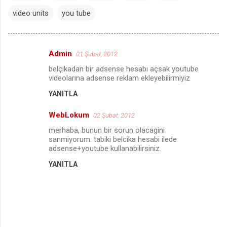
video units
you tube
Admin
01 Şubat, 2012
Y
belçikadan bir adsense hesabı açsak youtube
o
videolarına adsense reklam ekleyebilirmiyiz
r
YANITLA
u
WebLokum
m
02 Şubat, 2012
l
merhaba, bunun bir sorun olacagini
sanmiyorum. tabiki belcika hesabi ilede
a
adsense+youtube kullanabilirsiniz.
r
YANITLA