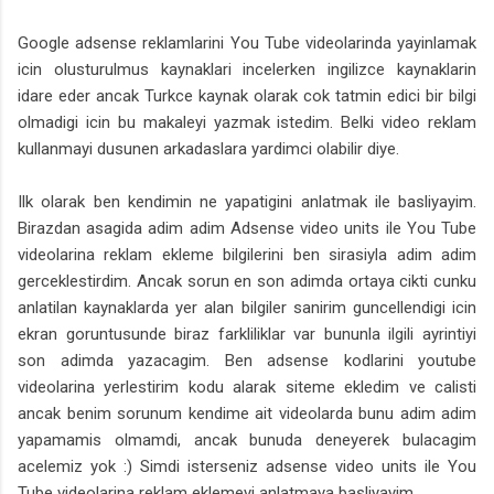
Google adsense reklamlarini You Tube videolarinda yayinlamak
icin olusturulmus kaynaklari incelerken ingilizce kaynaklarin
idare eder ancak Turkce kaynak olarak cok tatmin edici bir bilgi
olmadigi icin bu makaleyi yazmak istedim. Belki video reklam
kullanmayi dusunen arkadaslara yardimci olabilir diye.
Ilk olarak ben kendimin ne yapatigini anlatmak ile basliyayim.
Birazdan asagida adim adim Adsense video units ile You Tube
videolarina reklam ekleme bilgilerini ben sirasiyla adim adim
gerceklestirdim. Ancak sorun en son adimda ortaya cikti cunku
anlatilan kaynaklarda yer alan bilgiler sanirim guncellendigi icin
ekran goruntusunde biraz farkliliklar var bununla ilgili ayrintiyi
son adimda yazacagim. Ben adsense kodlarini youtube
videolarina yerlestirim kodu alarak siteme ekledim ve calisti
ancak benim sorunum kendime ait videolarda bunu adim adim
yapamamis olmamdi, ancak bunuda deneyerek bulacagim
acelemiz yok :) Simdi isterseniz adsense video units ile You
Tube videolarina reklam eklemeyi anlatmaya basliyayim.