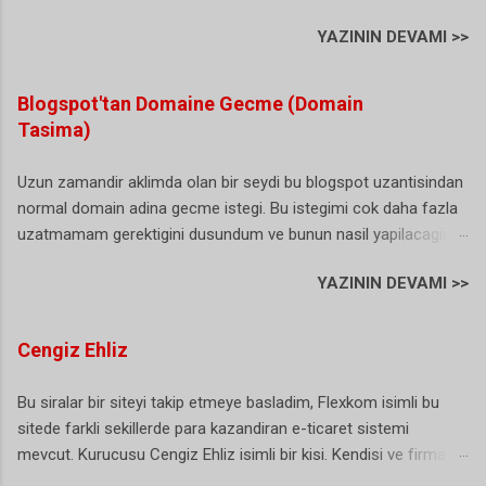
Turkcell yeni Vodafone kullanicisi olan ben bu durumdan
YAZININ DEVAMI >>
sikayetci olmasamda arayan bazi vatandas abi sen Turkcell'de
degilmisin sorularini yoneltiyor. (sanirim bu herkesin basina
gelmis/geliyordur). Buda biraz gereksiz bir durum gibi sanki. Iste
Blogspot'tan Domaine Gecme (Domain
hal boyle olunca artik karar alinmis ve NTS yani numara tasima
Tasima)
uyari sesi artik istege bagli olarak duzenlenebiliyor. Dunyada ki
ornekler incelendiginde bu bip sesini kullananlarin bizim ulkemiz
Uzun zamandir aklimda olan bir seydi bu blogspot uzantisindan
ve bir kac ulke daha oldugu gorulunce bu sesin artik istege bagli
normal domain adina gecme istegi. Bu istegimi cok daha fazla
olmasi gerektigine karar verilmis. Hatta bazi istatistiklere gore
uzatmamam gerektigini dusundum ve bunun nasil yapilacagini
durum oldukca ilginc: Bir arastirmaya katilan her 100 aboneden
arastirmaya basladim. Blogger (blogspot) hizmeti gercekten
41’i numarasını taşımama sebebi olarak “bip sesi”ni gösterdi.
YAZININ DEVAMI >>
harika bir hizmet ne domain ne de bir hosting ihtiyaciniz var.
Kasim 2009'da baslatilan uygulama 1 Ocak 2016 tarihi itibariyle
Ancak yinede kendinize ait bir alan adiniz (domain) olsun
tamamen tarih oluyor. Hal boyle olunca bence ar...
istiyorsunuz. Eger sizde benim gibi bu gecisi dusunuyor ama
Cengiz Ehliz
hala bir adim atamiyorsaniz bu yazimi okumanizda fayda var,
cunku yaziyi okuduktan sonra tasinma isleminin bu kadar basit
Bu siralar bir siteyi takip etmeye basladim, Flexkom isimli bu
olduguna inanamiyacaksiniz (ben inanamadim). Blogger
sitede farkli sekillerde para kazandiran e-ticaret sistemi
Blogspot Uzantisini Domaine Tasima Simdi bu islemi
mevcut. Kurucusu Cengiz Ehliz isimli bir kisi. Kendisi ve firma ile
gerceklestirmek icin ilk yapacagimiz sey bir alan adi yani
ilgili kucuk bir arastirma yaptim ancak cok fazla detay