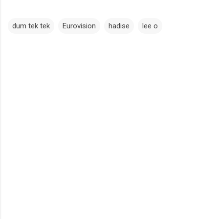
dum tek tek
Eurovision
hadise
lee o
Y
o
r
u
m
l
a
r