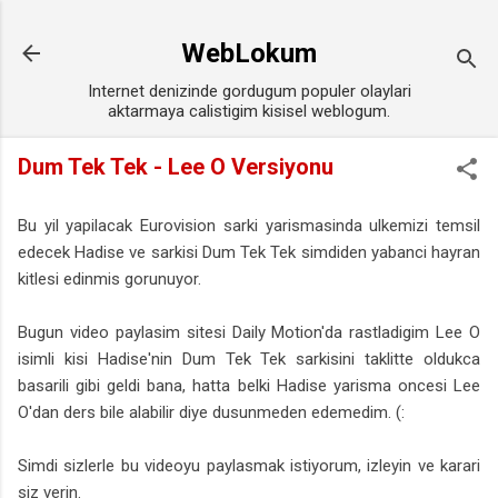
Ana içeriğe atla
WebLokum
Internet denizinde gordugum populer olaylari
aktarmaya calistigim kisisel weblogum.
Dum Tek Tek - Lee O Versiyonu
Bu yil yapilacak Eurovision sarki yarismasinda ulkemizi temsil
edecek Hadise ve sarkisi Dum Tek Tek simdiden yabanci hayran
kitlesi edinmis gorunuyor.
Bugun video paylasim sitesi Daily Motion'da rastladigim Lee O
isimli kisi Hadise'nin Dum Tek Tek sarkisini taklitte oldukca
basarili gibi geldi bana, hatta belki Hadise yarisma oncesi Lee
O'dan ders bile alabilir diye dusunmeden edemedim. (:
Simdi sizlerle bu videoyu paylasmak istiyorum, izleyin ve karari
siz verin.