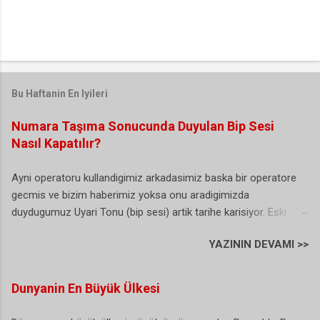
Bu Haftanin En Iyileri
Numara Taşıma Sonucunda Duyulan Bip Sesi
Nasıl Kapatılır?
Ayni operatoru kullandigimiz arkadasimiz baska bir operatore
gecmis ve bizim haberimiz yoksa onu aradigimizda
duydugumuz Uyari Tonu (bip sesi) artik tarihe karisiyor. Eski
Turkcell yeni Vodafone kullanicisi olan ben bu durumdan
YAZININ DEVAMI >>
sikayetci olmasamda arayan bazi vatandas abi sen Turkcell'de
degilmisin sorularini yoneltiyor. (sanirim bu herkesin basina
gelmis/geliyordur). Buda biraz gereksiz bir durum gibi sanki. Iste
Dunyanin En Büyük Ülkesi
hal boyle olunca artik karar alinmis ve NTS yani numara tasima
uyari sesi artik istege bagli olarak duzenlenebiliyor. Dunyada ki