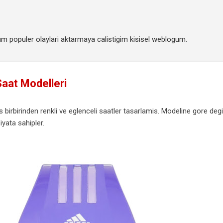
Ana içeriğe atla
m populer olaylari aktarmaya calistigim kisisel weblogum.
aat Modelleri
birbirinden renkli ve eglenceli saatler tasarlamis. Modeline gore deg
iyata sahipler.