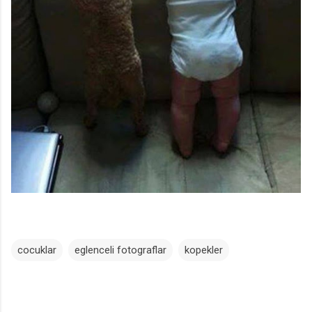
cocuklar
eglenceli fotograflar
kopekler
Y
o