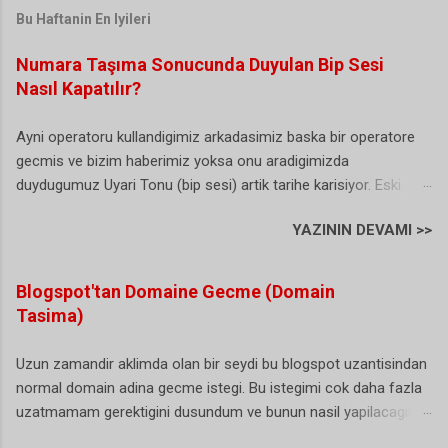
Bu Haftanin En Iyileri
Numara Taşıma Sonucunda Duyulan Bip Sesi
Nasıl Kapatılır?
Ayni operatoru kullandigimiz arkadasimiz baska bir operatore
gecmis ve bizim haberimiz yoksa onu aradigimizda
duydugumuz Uyari Tonu (bip sesi) artik tarihe karisiyor. Eski
Turkcell yeni Vodafone kullanicisi olan ben bu durumdan
YAZININ DEVAMI >>
sikayetci olmasamda arayan bazi vatandas abi sen Turkcell'de
degilmisin sorularini yoneltiyor. (sanirim bu herkesin basina
gelmis/geliyordur). Buda biraz gereksiz bir durum gibi sanki. Iste
Blogspot'tan Domaine Gecme (Domain
hal boyle olunca artik karar alinmis ve NTS yani numara tasima
Tasima)
uyari sesi artik istege bagli olarak duzenlenebiliyor. Dunyada ki
ornekler incelendiginde bu bip sesini kullananlarin bizim ulkemiz
Uzun zamandir aklimda olan bir seydi bu blogspot uzantisindan
ve bir kac ulke daha oldugu gorulunce bu sesin artik istege bagli
normal domain adina gecme istegi. Bu istegimi cok daha fazla
olmasi gerektigine karar verilmis. Hatta bazi istatistiklere gore
uzatmamam gerektigini dusundum ve bunun nasil yapilacagini
durum oldukca ilginc: Bir arastirmaya katilan her 100 aboneden
arastirmaya basladim. Blogger (blogspot) hizmeti gercekten