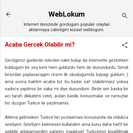
Ana içeriğe atla
WebLokum
Internet denizinde gordugum populer olaylari
aktarmaya calistigim kisisel weblogum.
Acaba Gercek Olabilir mi?
Gectigimiz gunlerde islerden vakit bulup da internette gezinirken
buldugum bir sey beni hem guldurdu hem de dusundurdu. Simdi
birazdan paylasacagim resmi ilk okudugumda bayagi guldum :)
ama sonra baktim acaba biz bu kadar saf olabilirmiyiz yoksa
sadece yapilmis bir saka mi diye dusundum. Birde isin baska bir
aci tarafi dikkatimi cekti; acilan baslik, konusmalar ve rumuzlar
hic duzgun Turkce ile yazilmamis.
Aklima gelmisken Turkce'nin yozlasmasi konusunda da oldukca
sinirliyim. Sinirliyim kelimesini kullandim ama bunu daha hafif bir
sekilde anlatamazdim sanirim, maalesef Turkcemiz kisaltilmak