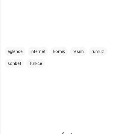
eglence
internet
komik
resim
rumuz
sohbet
Turkce
Y
o
r
u
m
l
a