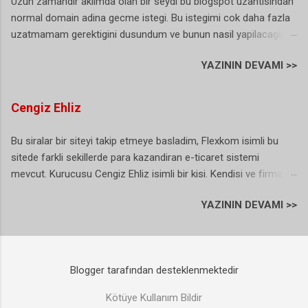
Uzun zamandir aklimda olan bir seydi bu blogspot uzantisindan
ve bir kac ulke daha oldugu gorulunce bu sesin artik istege bagli
normal domain adina gecme istegi. Bu istegimi cok daha fazla
olmasi gerektigine karar verilmis. Hatta bazi istatistiklere gore
uzatmamam gerektigini dusundum ve bunun nasil yapilacagini
durum oldukca ilginc: Bir arastirmaya katilan her 100 aboneden
arastirmaya basladim. Blogger (blogspot) hizmeti gercekten
41’i numarasını taşımama sebebi olarak “bip sesi”ni gösterdi.
YAZININ DEVAMI >>
harika bir hizmet ne domain ne de bir hosting ihtiyaciniz var.
Kasim 2009'da baslatilan uygulama 1 Ocak 2016 tarihi itibariyle
Ancak yinede kendinize ait bir alan adiniz (domain) olsun
tamamen tarih oluyor. Hal boyle olunca bence ar...
istiyorsunuz. Eger sizde benim gibi bu gecisi dusunuyor ama
Cengiz Ehliz
hala bir adim atamiyorsaniz bu yazimi okumanizda fayda var,
cunku yaziyi okuduktan sonra tasinma isleminin bu kadar basit
Bu siralar bir siteyi takip etmeye basladim, Flexkom isimli bu
olduguna inanamiyacaksiniz (ben inanamadim). Blogger
sitede farkli sekillerde para kazandiran e-ticaret sistemi
Blogspot Uzantisini Domaine Tasima Simdi bu islemi
mevcut. Kurucusu Cengiz Ehliz isimli bir kisi. Kendisi ve firma ile
gerceklestirmek icin ilk yapacagimiz sey bir alan adi yani
ilgili kucuk bir arastirma yaptim ancak cok fazla detay
domain almak. Bu yuzden oncelikle bir domain ismi
YAZININ DEVAMI >>
ogrenemesemde Cengiz Ehliz kimdir ve Flexkom ne is yapar
belirlemelisiniz ve tabi birde uzanti. Size tavsiyem ilk olarak
bununla ilgili kisa bir bilgi verebilirim :) Flexkom online alisveris ile
.com uzantisini almaniz eger yok ise .net ikinci tercihiniz olsun.
normal alisverisi birlestirmeyi hedefleyen bir yapiya sahip
Bu alan adi uzantilari disindakileri cok dusunmeyin derim cunku
sistem. Siz bir urun satisi icin link atiyorsunuz daha sonra
Google amcanin en sevdigi .com ve .net uzantila...
Blogger tarafından desteklenmektedir
distrubitor ve musteri bularak ekleme yapinca arti para
kazaniyorsunuz veher eklediginiz kisi icin arti bir gelir elde
Kötüye Kullanım Bildir
ediyorsunuz. Cengiz Ehliz 'in sisteminde katilan herkes icin