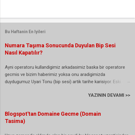
Bu Haftanin En Iyileri
Numara Taşıma Sonucunda Duyulan Bip Sesi
Nasıl Kapatılır?
Ayni operatoru kullandigimiz arkadasimiz baska bir operatore
gecmis ve bizim haberimiz yoksa onu aradigimizda
duydugumuz Uyari Tonu (bip sesi) artik tarihe karisiyor. Eski
Turkcell yeni Vodafone kullanicisi olan ben bu durumdan
YAZININ DEVAMI >>
sikayetci olmasamda arayan bazi vatandas abi sen Turkcell'de
degilmisin sorularini yoneltiyor. (sanirim bu herkesin basina
gelmis/geliyordur). Buda biraz gereksiz bir durum gibi sanki. Iste
Blogspot'tan Domaine Gecme (Domain
hal boyle olunca artik karar alinmis ve NTS yani numara tasima
Tasima)
uyari sesi artik istege bagli olarak duzenlenebiliyor. Dunyada ki
ornekler incelendiginde bu bip sesini kullananlarin bizim ulkemiz