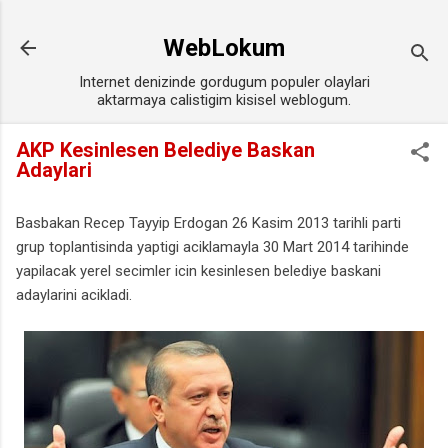
Ana içeriğe atla
WebLokum
Internet denizinde gordugum populer olaylari
aktarmaya calistigim kisisel weblogum.
AKP Kesinlesen Belediye Baskan
Adaylari
Basbakan Recep Tayyip Erdogan 26 Kasim 2013 tarihli parti
grup toplantisinda yaptigi aciklamayla 30 Mart 2014 tarihinde
yapilacak yerel secimler icin kesinlesen belediye baskani
adaylarini acikladi.