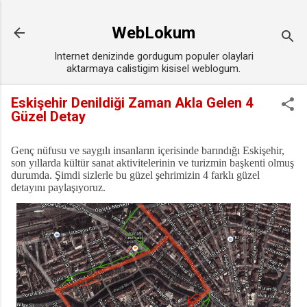
Ana içeriğe atla
WebLokum
Internet denizinde gordugum populer olaylari
aktarmaya calistigim kisisel weblogum.
Eskişehir Denildiği Zaman Akla Gelen 4
Güzel Detay
Genç nüfusu ve saygılı insanların içerisinde barındığı Eskişehir,
son yıllarda kültür sanat aktivitelerinin ve turizmin başkenti olmuş
durumda. Şimdi sizlerle bu güzel şehrimizin 4 farklı güzel
detayını paylaşıyoruz.