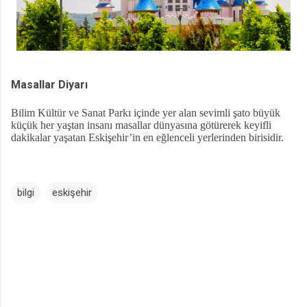
Masallar Diyarı
Bilim Kültür ve Sanat Parkı içinde yer alan sevimli şato büyük
küçük her yaştan insanı masallar dünyasına götürerek keyifli
dakikalar yaşatan Eskişehir’in en eğlenceli yerlerinden birisidir.
bilgi
eskişehir
Y
o
r
u
m