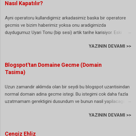
Nasıl Kapatılır?
Ayni operatoru kullandigimiz arkadasimiz baska bir operatore
gecmis ve bizim haberimiz yoksa onu aradigimizda
duydugumuz Uyari Tonu (bip sesi) artik tarihe karisiyor. Eski
Turkcell yeni Vodafone kullanicisi olan ben bu durumdan
YAZININ DEVAMI >>
sikayetci olmasamda arayan bazi vatandas abi sen Turkcell'de
degilmisin sorularini yoneltiyor. (sanirim bu herkesin basina
gelmis/geliyordur). Buda biraz gereksiz bir durum gibi sanki. Iste
Blogspot'tan Domaine Gecme (Domain
hal boyle olunca artik karar alinmis ve NTS yani numara tasima
Tasima)
uyari sesi artik istege bagli olarak duzenlenebiliyor. Dunyada ki
ornekler incelendiginde bu bip sesini kullananlarin bizim ulkemiz
Uzun zamandir aklimda olan bir seydi bu blogspot uzantisindan
ve bir kac ulke daha oldugu gorulunce bu sesin artik istege bagli
normal domain adina gecme istegi. Bu istegimi cok daha fazla
olmasi gerektigine karar verilmis. Hatta bazi istatistiklere gore
uzatmamam gerektigini dusundum ve bunun nasil yapilacagini
durum oldukca ilginc: Bir arastirmaya katilan her 100 aboneden
arastirmaya basladim. Blogger (blogspot) hizmeti gercekten
41’i numarasını taşımama sebebi olarak “bip sesi”ni gösterdi.
YAZININ DEVAMI >>
harika bir hizmet ne domain ne de bir hosting ihtiyaciniz var.
Kasim 2009'da baslatilan uygulama 1 Ocak 2016 tarihi itibariyle
Ancak yinede kendinize ait bir alan adiniz (domain) olsun
tamamen tarih oluyor. Hal boyle olunca bence ar...
istiyorsunuz. Eger sizde benim gibi bu gecisi dusunuyor ama
Cengiz Ehliz