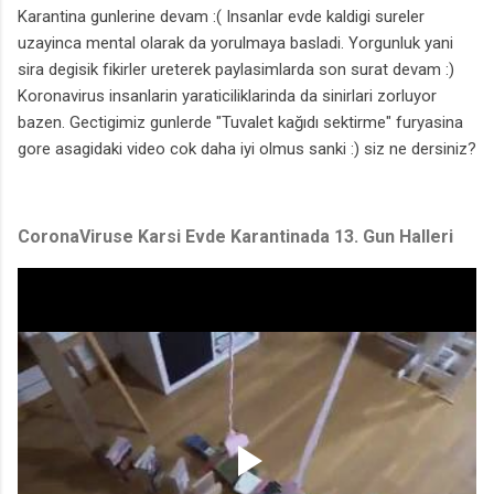
Karantina gunlerine devam :( Insanlar evde kaldigi sureler
uzayinca mental olarak da yorulmaya basladi. Yorgunluk yani
sira degisik fikirler ureterek paylasimlarda son surat devam :)
Koronavirus insanlarin yaraticiliklarinda da sinirlari zorluyor
bazen. Gectigimiz gunlerde "Tuvalet kağıdı sektirme" furyasina
gore asagidaki video cok daha iyi olmus sanki :) siz ne dersiniz?
CoronaViruse Karsi Evde Karantinada 13. Gun Halleri