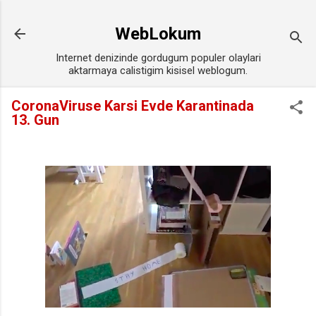
Ana içeriğe atla
WebLokum
Internet denizinde gordugum populer olaylari
aktarmaya calistigim kisisel weblogum.
CoronaViruse Karsi Evde Karantinada
13. Gun