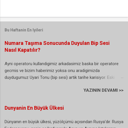
Bu Haftanin En Iyileri
Numara Taşıma Sonucunda Duyulan Bip Sesi
Nasıl Kapatılır?
Ayni operatoru kullandigimiz arkadasimiz baska bir operatore
gecmis ve bizim haberimiz yoksa onu aradigimizda
duydugumuz Uyari Tonu (bip sesi) artik tarihe karisiyor. Eski
Turkcell yeni Vodafone kullanicisi olan ben bu durumdan
YAZININ DEVAMI >>
sikayetci olmasamda arayan bazi vatandas abi sen Turkcell'de
degilmisin sorularini yoneltiyor. (sanirim bu herkesin basina
gelmis/geliyordur). Buda biraz gereksiz bir durum gibi sanki. Iste
Dunyanin En Büyük Ülkesi
hal boyle olunca artik karar alinmis ve NTS yani numara tasima
uyari sesi artik istege bagli olarak duzenlenebiliyor. Dunyada ki
Dünyanın en büyük ülkesi, yüzölçümü açısından Rusya'dır. Rusya
ornekler incelendiginde bu bip sesini kullananlarin bizim ulkemiz