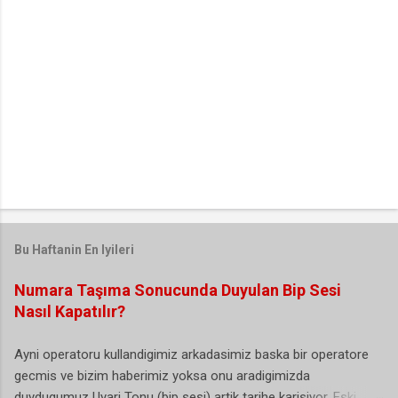
Bu Haftanin En Iyileri
Numara Taşıma Sonucunda Duyulan Bip Sesi
Nasıl Kapatılır?
Ayni operatoru kullandigimiz arkadasimiz baska bir operatore
gecmis ve bizim haberimiz yoksa onu aradigimizda
duydugumuz Uyari Tonu (bip sesi) artik tarihe karisiyor. Eski