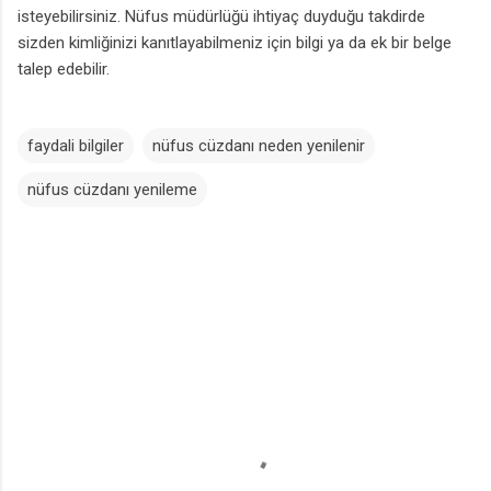
isteyebilirsiniz. Nüfus müdürlüğü ihtiyaç duyduğu takdirde
sizden kimliğinizi kanıtlayabilmeniz için bilgi ya da ek bir belge
talep edebilir.
faydali bilgiler
nüfus cüzdanı neden yenilenir
nüfus cüzdanı yenileme
Y
o
r
u
m
l
a
r