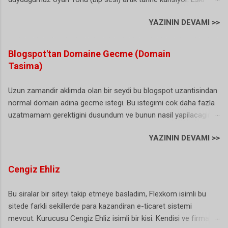
Turkcell yeni Vodafone kullanicisi olan ben bu durumdan
YAZININ DEVAMI >>
sikayetci olmasamda arayan bazi vatandas abi sen Turkcell'de
degilmisin sorularini yoneltiyor. (sanirim bu herkesin basina
gelmis/geliyordur). Buda biraz gereksiz bir durum gibi sanki. Iste
Blogspot'tan Domaine Gecme (Domain
hal boyle olunca artik karar alinmis ve NTS yani numara tasima
Tasima)
uyari sesi artik istege bagli olarak duzenlenebiliyor. Dunyada ki
ornekler incelendiginde bu bip sesini kullananlarin bizim ulkemiz
Uzun zamandir aklimda olan bir seydi bu blogspot uzantisindan
ve bir kac ulke daha oldugu gorulunce bu sesin artik istege bagli
normal domain adina gecme istegi. Bu istegimi cok daha fazla
olmasi gerektigine karar verilmis. Hatta bazi istatistiklere gore
uzatmamam gerektigini dusundum ve bunun nasil yapilacagini
durum oldukca ilginc: Bir arastirmaya katilan her 100 aboneden
arastirmaya basladim. Blogger (blogspot) hizmeti gercekten
41’i numarasını taşımama sebebi olarak “bip sesi”ni gösterdi.
YAZININ DEVAMI >>
harika bir hizmet ne domain ne de bir hosting ihtiyaciniz var.
Kasim 2009'da baslatilan uygulama 1 Ocak 2016 tarihi itibariyle
Ancak yinede kendinize ait bir alan adiniz (domain) olsun
tamamen tarih oluyor. Hal boyle olunca bence ar...
istiyorsunuz. Eger sizde benim gibi bu gecisi dusunuyor ama
Cengiz Ehliz
hala bir adim atamiyorsaniz bu yazimi okumanizda fayda var,
cunku yaziyi okuduktan sonra tasinma isleminin bu kadar basit
Bu siralar bir siteyi takip etmeye basladim, Flexkom isimli bu
olduguna inanamiyacaksiniz (ben inanamadim). Blogger
sitede farkli sekillerde para kazandiran e-ticaret sistemi
Blogspot Uzantisini Domaine Tasima Simdi bu islemi
mevcut. Kurucusu Cengiz Ehliz isimli bir kisi. Kendisi ve firma ile
gerceklestirmek icin ilk yapacagimiz sey bir alan adi yani