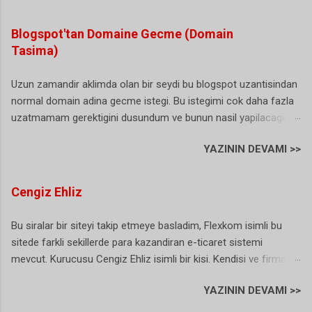
degilmisin sorularini yoneltiyor. (sanirim bu herkesin basina
gelmis/geliyordur). Buda biraz gereksiz bir durum gibi sanki. Iste
Blogspot'tan Domaine Gecme (Domain
hal boyle olunca artik karar alinmis ve NTS yani numara tasima
Tasima)
uyari sesi artik istege bagli olarak duzenlenebiliyor. Dunyada ki
ornekler incelendiginde bu bip sesini kullananlarin bizim ulkemiz
Uzun zamandir aklimda olan bir seydi bu blogspot uzantisindan
ve bir kac ulke daha oldugu gorulunce bu sesin artik istege bagli
normal domain adina gecme istegi. Bu istegimi cok daha fazla
olmasi gerektigine karar verilmis. Hatta bazi istatistiklere gore
uzatmamam gerektigini dusundum ve bunun nasil yapilacagini
durum oldukca ilginc: Bir arastirmaya katilan her 100 aboneden
arastirmaya basladim. Blogger (blogspot) hizmeti gercekten
41’i numarasını taşımama sebebi olarak “bip sesi”ni gösterdi.
YAZININ DEVAMI >>
harika bir hizmet ne domain ne de bir hosting ihtiyaciniz var.
Kasim 2009'da baslatilan uygulama 1 Ocak 2016 tarihi itibariyle
Ancak yinede kendinize ait bir alan adiniz (domain) olsun
tamamen tarih oluyor. Hal boyle olunca bence ar...
istiyorsunuz. Eger sizde benim gibi bu gecisi dusunuyor ama
Cengiz Ehliz
hala bir adim atamiyorsaniz bu yazimi okumanizda fayda var,
cunku yaziyi okuduktan sonra tasinma isleminin bu kadar basit
Bu siralar bir siteyi takip etmeye basladim, Flexkom isimli bu
olduguna inanamiyacaksiniz (ben inanamadim). Blogger
sitede farkli sekillerde para kazandiran e-ticaret sistemi
Blogspot Uzantisini Domaine Tasima Simdi bu islemi
mevcut. Kurucusu Cengiz Ehliz isimli bir kisi. Kendisi ve firma ile
gerceklestirmek icin ilk yapacagimiz sey bir alan adi yani
ilgili kucuk bir arastirma yaptim ancak cok fazla detay
domain almak. Bu yuzden oncelikle bir domain ismi
YAZININ DEVAMI >>
ogrenemesemde Cengiz Ehliz kimdir ve Flexkom ne is yapar
belirlemelisiniz ve tabi birde uzanti. Size tavsiyem ilk olarak
bununla ilgili kisa bir bilgi verebilirim :) Flexkom online alisveris ile