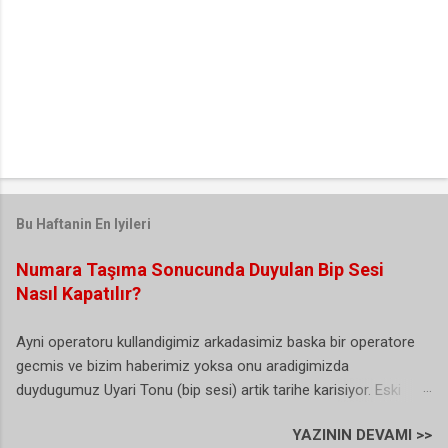
Bu Haftanin En Iyileri
Numara Taşıma Sonucunda Duyulan Bip Sesi
Nasıl Kapatılır?
Ayni operatoru kullandigimiz arkadasimiz baska bir operatore
gecmis ve bizim haberimiz yoksa onu aradigimizda
duydugumuz Uyari Tonu (bip sesi) artik tarihe karisiyor. Eski
Turkcell yeni Vodafone kullanicisi olan ben bu durumdan
YAZININ DEVAMI >>
sikayetci olmasamda arayan bazi vatandas abi sen Turkcell'de